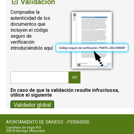
Validación
Compruebe la
autenticidad de los
documentos que
incluyen el código
seguro de
verificación
introduciéndolo aquí:
Regulación del Codigo Seguro de verificación (CSV)
AYUNTAMIENTO DE SARIEGO - P3306500D
Carretera de Vega 915
33518 Sariego (Asturias)