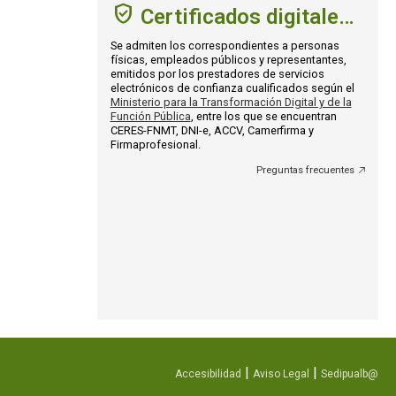
Certificados digitales admitidos
Se admiten los correspondientes a personas
físicas, empleados públicos y representantes,
emitidos por los prestadores de servicios
electrónicos de confianza cualificados según el
Ministerio para la Transformación Digital y de la
Función Pública
, entre los que se encuentran
CERES-FNMT, DNI-e, ACCV, Camerfirma y
Firmaprofesional.
Preguntas frecuentes
|
|
Accesibilidad
Aviso Legal
Sedipualb@