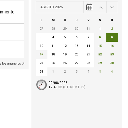
AGOSTO 2026
imiento
L
M
X
J
V
S
D
27
28
29
30
31
1
2
3
4
5
6
7
8
9
10
11
12
13
14
15
16
17
18
19
20
21
22
23
24
25
26
27
28
29
30
s los anuncios
31
1
2
3
4
5
6
09/08/2026
12:
40
:36
(UTC/GMT +2)